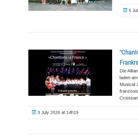
5 Ju
“Chanto
Frankr
Die Alli
laden am 
Musical 
französi
Croissanc
3 July 2026 at 14h19