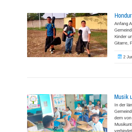
Hondur
Anfang A
Gemeinde
Kinder un
Gitarre,
2 Ju
Musik 
In der lä
Gemeinde
dem von 
Musikunt
verbindet