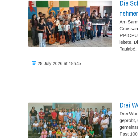
Die Sc
nehmen
Am Samst
Croissan
PPICPU-Z
leitete. 
Taulabé, 
28 July 2026 at 18h45
Drei W
Drei Woc
geprobt,
gemeinsam
Fast 100