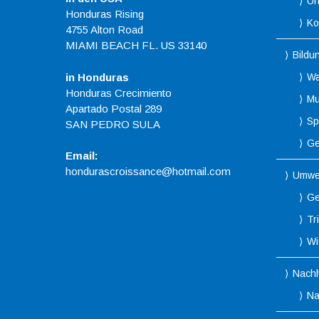
Un
Honduras Rising
Ko
4755 Alton Road
MIAMI BEACH FL. US 33140
Bildu
in Honduras
Wa
Honduras Crecimiento
Mu
Apartado Postal 289
Spo
SAN PEDRO SULA
Ge
Email:
hondurascroissance@hotmail.com
Umwe
Ge
Tr
Wi
Nachh
Na