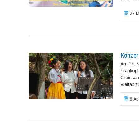
27 M
Konzer
Am 14. M
Frankopho
Croissanc
Vielfalt 
6 Apr