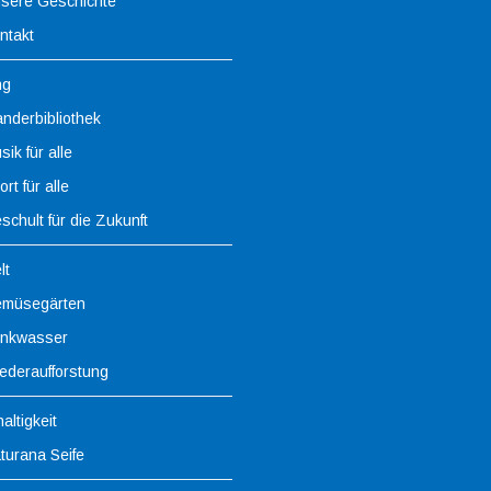
sere Geschichte
ntakt
ng
nderbibliothek
sik für alle
rt für alle
schult für die Zukunft
lt
müsegärten
inkwasser
ederaufforstung
altigkeit
turana Seife