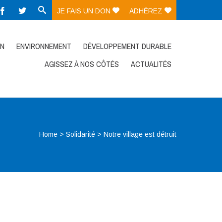
JE FAIS UN DON
ADHÉREZ
ON
ENVIRONNEMENT
DÉVELOPPEMENT DURABLE
AGISSEZ À NOS CÔTÉS
ACTUALITÉS
Home
>
Solidarité
>
Notre village est détruit