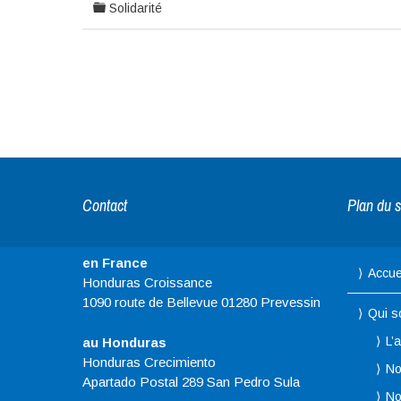
Solidarité
Contact
Plan du s
en France
Accue
Honduras Croissance
1090 route de Bellevue 01280 Prevessin
Qui 
L’
au Honduras
Honduras Crecimiento
No
Apartado Postal 289 San Pedro Sula
No