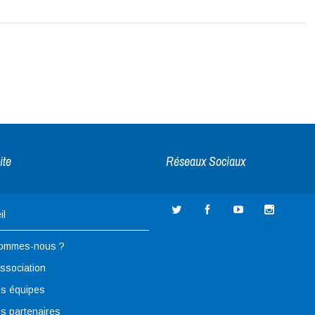
ite
Réseaux Sociaux
il
sommes-nous ?
association
s équipes
s partenaires