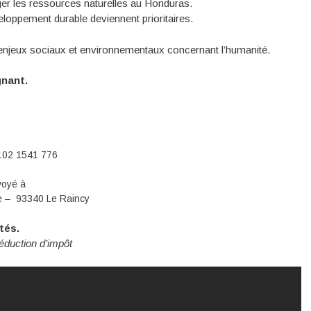
ger les ressources naturelles au Honduras.
loppement durable deviennent prioritaires.
s enjeux sociaux et environnementaux concernant l’humanité.
ignant.
02 1541 776
nvoyé à
 – 93340 Le Raincy
tés.
réduction d’impôt