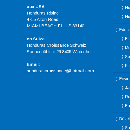
aux USA
No
Honduras Rising
No
4755 Alton Road
MIAMI BEACH FL. US 33140
Educa
en Suiza
Bi
Honduras Croissance Schweiz
Mu
Sonnenbühlstr. 29 8405 Winterthur
Sp
Email:
Fo
hondurascroissance@hotmail.com
Envir
Ja
Re
Ea
Dével
Sa