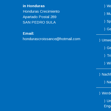
in Honduras
Wa
Honduras Crecimiento
Mu
Apartado Postal 289
Spo
SAN PEDRO SULA
Ge
Email:
hondurascroissance@hotmail.com
Umwe
Ge
Tr
Wi
Nachh
Na
Werde
Un
Eng