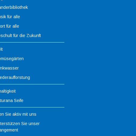
nderbibliothek
sik für alle
rt für alle
schult für die Zukunft
lt
müsegärten
inkwasser
ederaufforstung
altigkeit
turana Seife
n Sie aktiv mit uns
terstützen Sie unser
angement