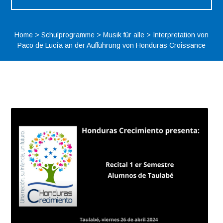
Home
>
Schulprogramme
>
Musik für alle
>
Interpretation von
Paco de Lucía an der Aufführung von Honduras Croissance