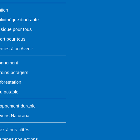
tion
bliothèque itinérante
sique pour tous
ort pour tous
rmés à un Avenir
onnement
rdins potagers
forestation
u potable
oppement durable
vons Naturana
ez à nos côtés
utenez nos actions