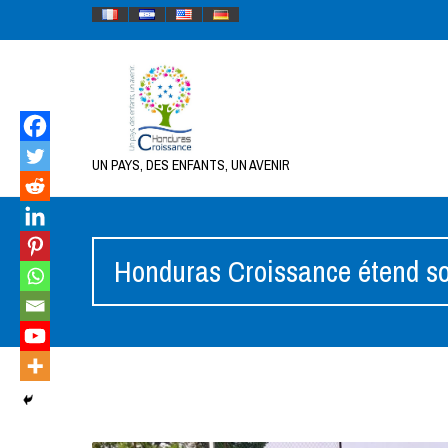
UN PAYS, DES ENFANTS, UN AVENIR
Honduras Croissance étend s