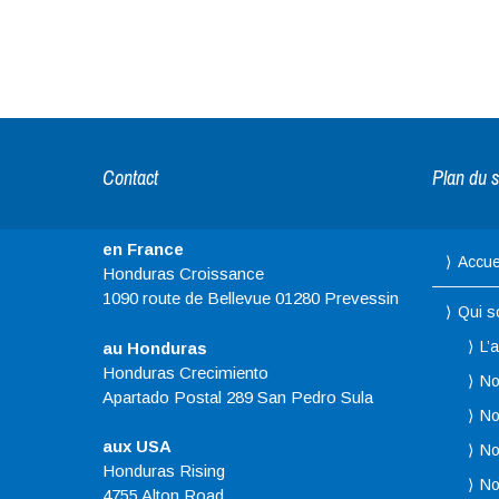
Contact
Plan du s
en France
Accue
Honduras Croissance
1090 route de Bellevue 01280 Prevessin
Qui 
L’
au Honduras
Honduras Crecimiento
No
Apartado Postal 289 San Pedro Sula
No
aux USA
No
Honduras Rising
No
4755 Alton Road