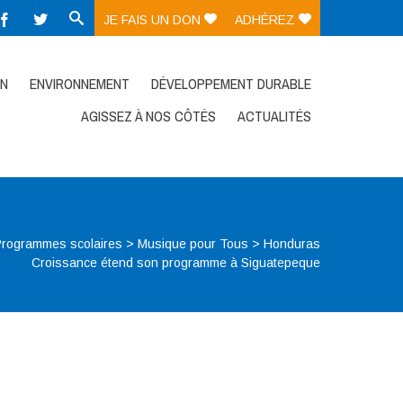
JE FAIS UN DON
ADHÉREZ
ON
ENVIRONNEMENT
DÉVELOPPEMENT DURABLE
AGISSEZ À NOS CÔTÉS
ACTUALITÉS
Programmes scolaires
>
Musique pour Tous
>
Honduras
Croissance étend son programme à Siguatepeque