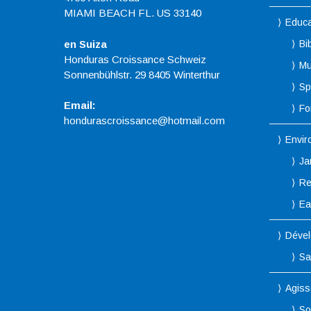
MIAMI BEACH FL. US 33140
Educa
en Suiza
Bi
Honduras Croissance Schweiz
Mu
Sonnenbühlstr. 29 8405 Winterthur
Sp
Email:
Fo
hondurascroissance@hotmail.com
Envir
Ja
Re
Ea
Dével
Sa
Agiss
So