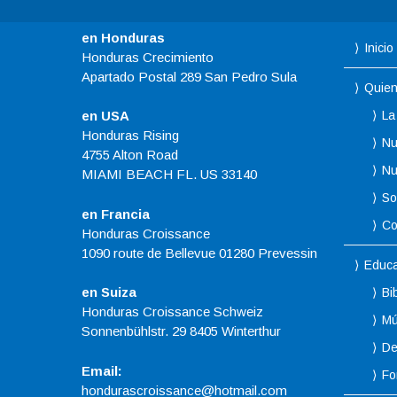
en Honduras
Inicio
Honduras Crecimiento
Apartado Postal 289 San Pedro Sula
Quie
La
en USA
Honduras Rising
Nu
4755 Alton Road
Nu
MIAMI BEACH FL. US 33140
So
en Francia
Co
Honduras Croissance
1090 route de Bellevue 01280 Prevessin
Educa
en Suiza
Bi
Honduras Croissance Schweiz
Mú
Sonnenbühlstr. 29 8405 Winterthur
De
Email:
Fo
hondurascroissance@hotmail.com