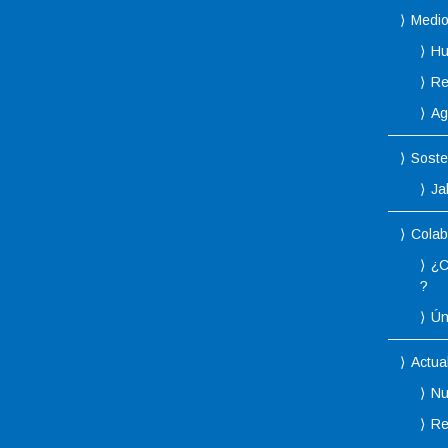
Medio
Hu
Re
Ag
Soste
Ja
Colab
¿C
?
Ún
Actua
Nu
Re